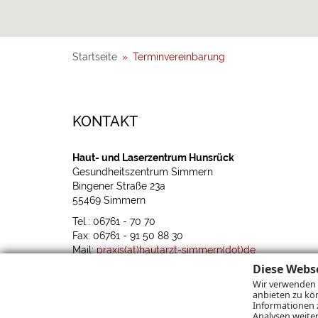
Startseite
»
Terminvereinbarung
KONTAKT
Haut- und Laserzentrum Hunsrück
Gesundheitszentrum Simmern
Bingener Straße 23a
55469 Simmern
Tel.: 06761 - 70 70
Fax: 06761 - 91 50 88 30
Mail:
praxis(at)hautarzt-simmern(dot)de
Diese Webs
Haben Sie Fragen, Wünsche oder Anregungen?
Wir verwenden 
Interessieren Sie sich für unsere Angebote und wün
anbieten zu kö
Sie einen Beratungstermin?
Informationen 
Analysen weite